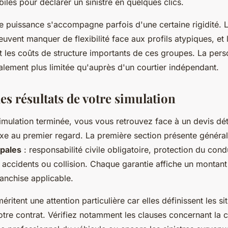
iles pour déclarer un sinistre en quelques clics.
e puissance s'accompagne parfois d'une certaine rigidité. L
uvent manquer de flexibilité face aux profils atypiques, et l
t les coûts de structure importants de ces groupes. La pers
alement plus limitée qu'auprès d'un courtier indépendant.
es résultats de votre simulation
imulation terminée, vous vous retrouvez face à un devis déta
e au premier regard. La première section présente généra
ipales
: responsabilité civile obligatoire, protection du cond
ccidents ou collision. Chaque garantie affiche un montant
ranchise applicable.
éritent une attention particulière car elles définissent les si
tre contrat. Vérifiez notamment les clauses concernant la c