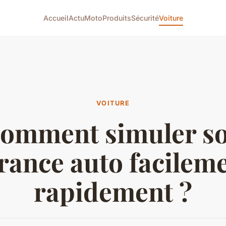
Accueil
Actu
Moto
Produits
Sécurité
Voiture
VOITURE
omment simuler s
rance auto facileme
rapidement ?