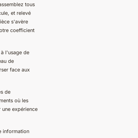
 rassemblez tous
ule, et relevé
ièce s'avère
otre coefficient
 à l'usage de
veau de
rser face aux
es de
ments où les
ur une expérience
e information