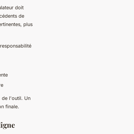
lateur doit
écédents de
ertinentes, plus
(responsabilité
ente
re
de l'outil. Un
n finale.
ligne