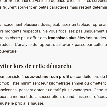
ge professionnel du véhicule ou encore les sinistres survenus
 figurent souvent en petits caractères mais restent déterm
.
ficacement plusieurs devis, établissez un tableau reprenan
urs montants respectifs. Ne vous focalisez pas uniquement sur
oins chère peut offrir des
franchises plus élevées
ou des 
duits. L'analyse du rapport qualité-prix passe par cette le
ouverture.
viter lors de cette démarche
eur consiste à
sous-estimer son profil
de conduite lors de l
mobilistes minimisent leur kilométrage annuel ou omettent
anciennes, pensant obtenir un tarif plus avantageux. Cette s
 eux au moment de la souscription, quand l'assureur découv
juste le prix à la hausse.