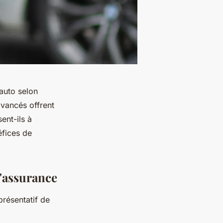
auto selon
avancés offrent
ent-ils à
éfices de
d'assurance
présentatif de