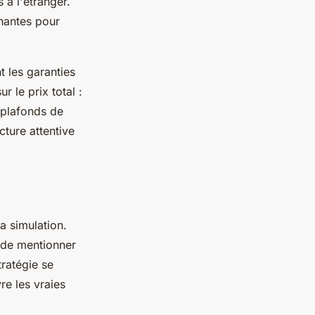
 à l'étranger.
inantes pour
t les garanties
 le prix total :
plafonds de
cture attentive
a simulation.
 de mentionner
tratégie se
re les vraies