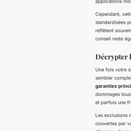
applications mob
Cependant, cett
standardisées pe
reflètent souven
conseil reste ég
Décrypter l
Une fois votre s
sembler complex
garanties princ
dommages tous a
et parfois une f
Les exclusions m
couvertes par vo