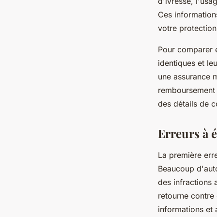
d'ivresse, l'usa
Ces informations
votre protection
Pour comparer ef
identiques et le
une assurance m
remboursement ré
des détails de c
Erreurs à é
La première err
Beaucoup d'auto
des infractions 
retourne contre
informations et a