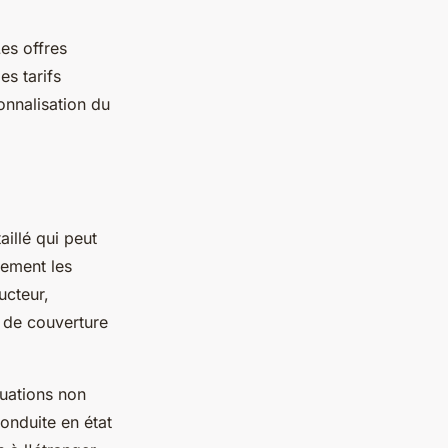
es offres
es tarifs
onnalisation du
illé qui peut
lement les
ucteur,
 de couverture
tuations non
onduite en état