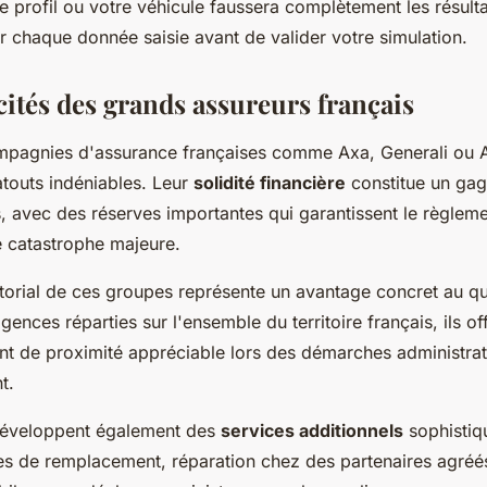
e profil ou votre véhicule faussera complètement les résulta
r chaque donnée saisie avant de valider votre simulation.
cités des grands assureurs français
pagnies d'assurance françaises comme Axa, Generali ou A
atouts indéniables. Leur
solidité financière
constitue un gag
, avec des réserves importantes qui garantissent le règleme
 catastrophe majeure.
itorial de ces groupes représente un avantage concret au q
agences réparties sur l'ensemble du territoire français, ils of
de proximité appréciable lors des démarches administrat
t.
développent également des
services additionnels
sophistiqu
es de remplacement, réparation chez des partenaires agréé