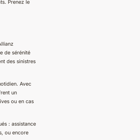
ts. Prenez le
llianz
e de sérénité
nt des sinistres
uotidien. Avec
frent un
ives ou en cas
és : assistance
s, ou encore