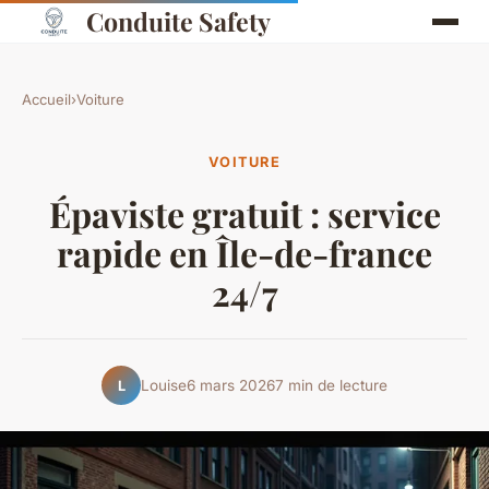
Conduite Safety
Accueil
›
Voiture
VOITURE
Épaviste gratuit : service
rapide en Île-de-france
24/7
Louise
6 mars 2026
7 min de lecture
L